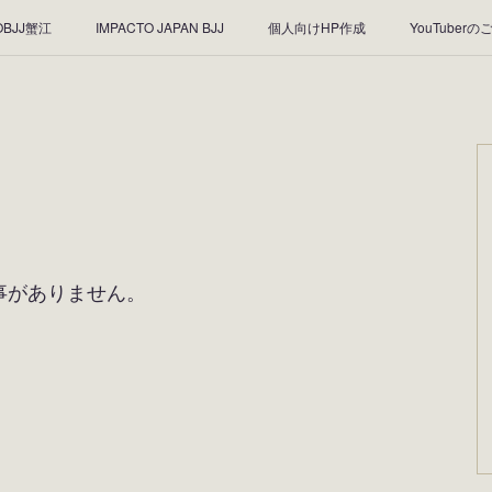
OBJJ蟹江
IMPACTO JAPAN BJJ
個人向けHP作成
YouTuberの
ンユーザー様のご紹介
☆EBLTシャツ着用者様☆
☆スワロフスキー☆
☆2019年9月☆
☆2019年8月☆
☆2019年7月☆
☆201
事がありません。