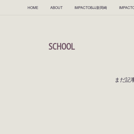
HOME
ABOUT
IMPACTOBJJ新岡崎
IMPACT
飲食店のご紹介♪
指サポユーザー様のご紹介
ワッペ
☆2019年12月☆
☆2019年11月☆
☆2019年10月☆
SCHOOL
まだ記