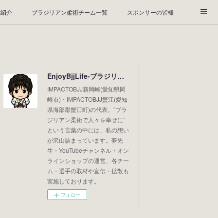
ご紹介
ブラジリアン柔術チーム一覧
スポンサーの皆様
お寺のご紹介
Special thanks☆
映像制作会社
9年6月☆
☆2019年5月☆
☆2019年4月☆
BLOG
EnjoyBjjLife-ブラジリアン柔術で充実-
IMPACTOBJJ新岡崎(愛知県岡
崎市)・IMPACTOBJJ蟹江(愛知
県海部郡蟹江町)の代表。”ブラ
ジリアン柔術で人々を幸せに”
という言葉の中には、私の想い
が沢山詰まっています。夢先
生・YouTubeチャンネル・オン
ラインショップの運営、各チー
ム・選手の取材や宣伝・拡散も
実施しております。
フォロー