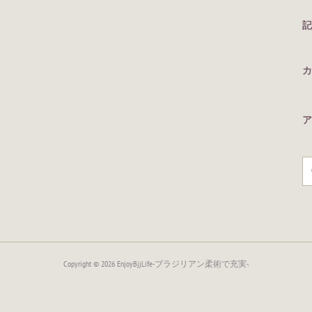
記
カ
ア
Copyright ©
2026
EnjoyBjjLife-ブラジリアン柔術で充実-
.