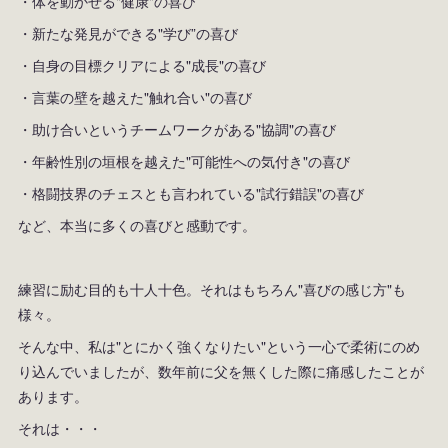
・体を動かせる"健康"の喜び
・新たな発見ができる"学び”の喜び
・自身の目標クリアによる"成長"の喜び
・言葉の壁を越えた"触れ合い"の喜び
・助け合いというチームワークがある"協調"の喜び
・年齢性別の垣根を越えた"可能性への気付き"の喜び
・格闘技界のチェスとも言われている"試行錯誤"の喜び
など、本当に多くの喜びと感動です。
練習に励む目的も十人十色。それはもちろん"喜びの感じ方"も
様々。
そんな中、私は"とにかく強くなりたい"という一心で柔術にのめ
り込んでいましたが、数年前に父を無くした際に痛感したことが
あります。
それは・・・