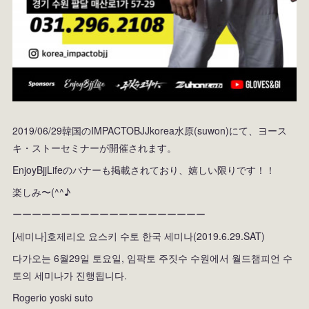
2019/06/29韓国のIMPACTOBJJkorea水原(suwon)にて、ヨース
キ・ストーセミナーが開催されます。
EnjoyBjjLifeのバナーも掲載されており、嬉しい限りです！！
楽しみ〜(^^♪
ーーーーーーーーーーーーーーーーーーーー
[세미나]호제리오 요스키 수토 한국 세미나(2019.6.29.SAT)
다가오는 6월29일 토요일, 임팍토 주짓수 수원에서 월드챔피언 수
토의 세미나가 진행됩니다.
Rogerio yoski suto