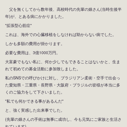
父を無くしてから数年後、高校時代の先輩の娘さん(当時生後半
年)が、とある病にかかりました。
"拡張型心筋症"
これは、海外での心臓移植をしなければ助からない病でした。
しかも多額の費用が掛かります。
必要な費用は、3億1000万円。
大富豪でもない私に、何か少しでもできることはないかと、生ま
れて初めての募金活動に参加致しました。
私のSNSでの呼びかけに対し、ブラジリアン柔術・空手で出会っ
た愛知県・三重県・長野県・大阪府・ブラジルの皆様が本当に多
くのご協力をして下さいました。
"私でも何かできる事があるんだ"
と、強く実感した出来事でした。
(先輩の娘さんの手術は無事に成功し、今も元気にご家族と生活さ
れています)