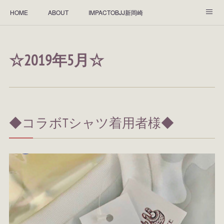
HOME
ABOUT
IMPACTOBJJ新岡崎
IMPACTOBJJ蟹江
IMPACTO JAPAN BJJ
個人向けHP作成
☆2019年5月☆
YouTuberのご紹介
ブラジリアン柔術チーム一覧
スポンサーの皆様
飲食店のご紹介♪
指サポユーザー様のご紹介
ワッペンユーザー様のご紹介
☆EBLTシャツ着用者様☆
◆コラボTシャツ着用者様◆
☆スワロフスキー☆
お寺のご紹介
Special thanks☆
映像制作会社
☆2019年12月☆
☆2019年11月☆
☆2019年10月☆
☆2019年9月☆
☆2019年8月☆
☆2019年7月☆
☆2019年6月☆
☆2019年5月☆