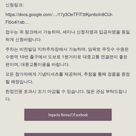
신청링크:
https://docs.google.com/…/17y3OeTFlT3tKpn6oIn8CUr-
Fl0o4I1sb…
접수는 위 링크에서 가능하며, 세미나 신청자명과 입금자명을 동일
하게 신청바랍니다.
주차는 비전빌딩 지하주차장에서 가능하며. 임팍토 주짓수 수원은
수원역 10번 출구에서 도보로 1분거리로 대중교통 연결편이 좋은
편이며, 대중교통이용을 바랍니다.
모든 참가자에게 기념티셔츠를 제공하며, 추첨을 통해 경품을 증정
할 예정입니다.
한정인원 초과시 조기 마감될 수 있습니다. 많은 관심 부탁드립니
다.
Impacto KoreaのFacebook